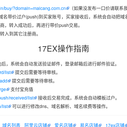
in/buy/?domain=maicang.com.cn
（如果没发布一口价请联系我
把域名带价过户(push)到买家账号，买家接收后，系统会自动把
商，转入成功后，再进行带价push交易。
转入到其它注册商。
17EX操作指南
功后，系统会自动发送验证邮件，登录邮箱后进行邮件验证。
d/list
提交后需要等待审核。
/add
提交后需要等待审核。
rge
支付宝充值
ush/received/list
接收后交易完成，系统会自动模板过户。
list
可以进行修改dns、域名解析、域名续费等操作。
域名列表
阿里云店铺
爱名店铺
易名店铺
17ex店铺