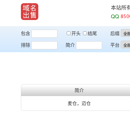
本站所
QQ
包含
开头
结尾
后缀
排除
简介
平台
简介
麦仓，迈仓