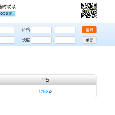
随时联系
价格
-
搜索
长度
-
重置
平台
17EX